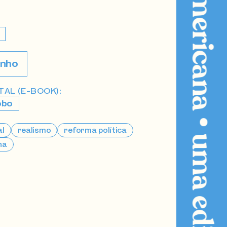
inho
AL (E-BOOK):
obo
al
realismo
reforma política
na