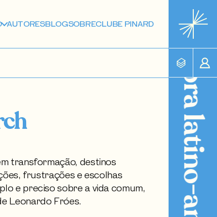
O
AUTORES
BLOG
SOBRE
CLUBE PINARD
rch
em transformação, destinos
ições, frustrações e escolhas
lo e preciso sobre a vida comum,
de Leonardo Fróes.