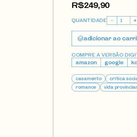
R$
249,90
Middlemarch
QUANTIDADE
quantidade
adicionar ao carr
COMPRE A VERSÃO DIGIT
amazon
google
k
casamento
crítica soci
romance
vida provincia