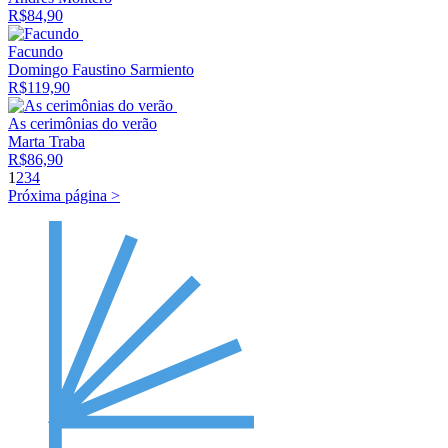
R$
84,90
Facundo
Domingo Faustino Sarmiento
R$
119,90
As cerimônias do verão
Marta Traba
R$
86,90
1
2
3
4
Próxima página >