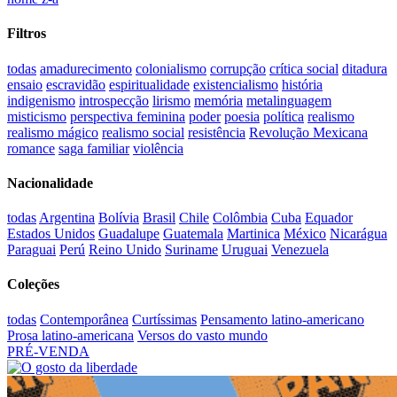
Filtros
todas
amadurecimento
colonialismo
corrupção
crítica social
ditadura
ensaio
escravidão
espiritualidade
existencialismo
história
indigenismo
introspecção
lirismo
memória
metalinguagem
misticismo
perspectiva feminina
poder
poesia
política
realismo
realismo mágico
realismo social
resistência
Revolução Mexicana
romance
saga familiar
violência
Nacionalidade
todas
Argentina
Bolívia
Brasil
Chile
Colômbia
Cuba
Equador
Estados Unidos
Guadalupe
Guatemala
Martinica
México
Nicarágua
Paraguai
Perú
Reino Unido
Suriname
Uruguai
Venezuela
Coleções
todas
Contemporânea
Curtíssimas
Pensamento latino-americano
Prosa latino-americana
Versos do vasto mundo
PRÉ-VENDA