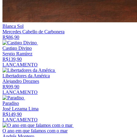
Blanca Sol
Mercedes Cabello de Carbonera
R$
86,90
Castigo Divino
Sergio Ramírez
R$
139,90
LANÇAMENTO
Libertadores da América
Alejandro Droznes
R$
99,90
LANÇAMENTO
Paradiso
José Lezama Lima
R$
149,90
LANÇAMENTO
O ano em que falamos com o mar
Andrés Montero