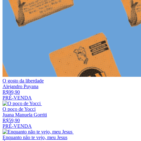
O gosto da liberdade
Alejandro Puyana
R$
99,90
PRÉ-VENDA
O poço de Yocci
Juana Manuela Gorriti
R$
59,90
PRÉ-VENDA
Enquanto não te vejo, meu Jesus